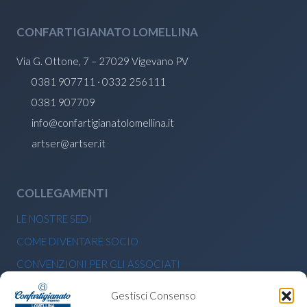
CONFARTIGIANATO LOMELLINA
Via G. Ottone, 7 – 27029 Vigevano PV
0381 907711 · 0332 256111
0381 907709
info@confartigianatolomellina.it
artser@artser.it
COLLEGAMENTI
LE NOSTRE SEDI
COME DIVENTARE SOCIO
CONVENZIONI PER GLI ASSOCIATI
BANDI E CONTRIBUTI ECONOMICI
Gestisci Consenso