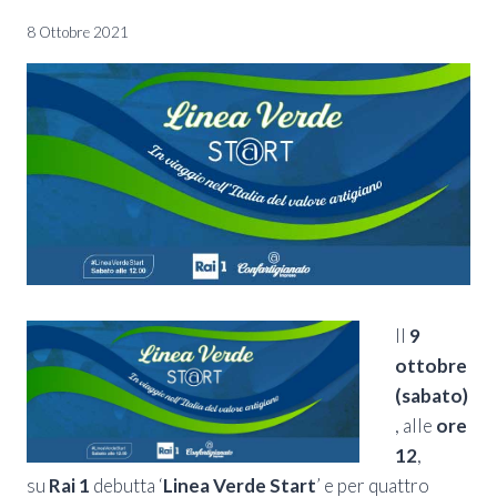
8 Ottobre 2021
Il
9
ottobre
(sabato)
, alle
ore
12
,
su
Rai 1
debutta ‘
Linea Verde Start
’ e per quattro