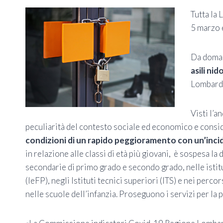
Tutta la 
5 marzo 
Da doma
asili nid
Lombardi
Visti l’a
peculiarità del contesto sociale ed economico e consi
condizioni di un rapido peggioramento con un’inciden
in relazione alle classi di età più giovani, è sospesa la
secondarie di primo grado e secondo grado, nelle isti
(IeFP), negli Istituti tecnici superiori (ITS) e nei per
nelle scuole dell’infanzia. Proseguono i servizi per la p