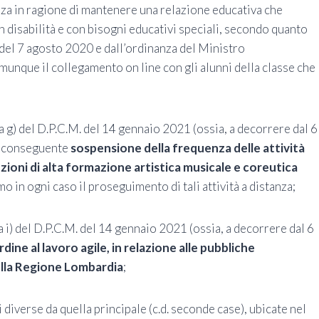
senza in ragione di mantenere una relazione educativa che
con disabilità e con bisogni educativi speciali, secondo quanto
 del 7 agosto 2020 e dall’ordinanza del Ministro
unque il collegamento on line con gli alunni della classe che
era g) del D.P.C.M. del 14 gennaio 2021 (ossia, a decorrere dal 6
n conseguente
sospensione della frequenza delle attività
tuzioni di alta formazione artistica musicale e coreutica
o in ogni caso il proseguimento di tali attività a distanza;
ra i) del D.P.C.M. del 14 gennaio 2021 (ossia, a decorrere dal 6
rdine al lavoro agile, in relazione alle pubbliche
della Regione Lombardia
;
 diverse da quella principale (c.d. seconde case), ubicate nel