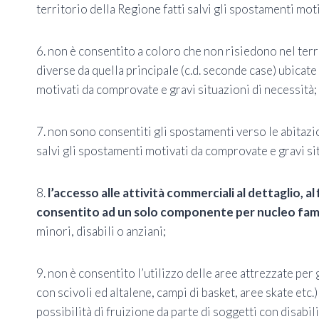
territorio della Regione fatti salvi gli spostamenti mot
6. non è consentito a coloro che non risiedono nel terr
diverse da quella principale (c.d. seconde case) ubicate 
motivati da comprovate e gravi situazioni di necessità;
7. non sono consentiti gli spostamenti verso le abitazio
salvi gli spostamenti motivati da comprovate e gravi si
8.
l’accesso alle attività commerciali al dettaglio, a
consentito ad un solo componente per nucleo fami
minori, disabili o anziani;
9. non è consentito l’utilizzo delle aree attrezzate per
con scivoli ed altalene, campi di basket, aree skate etc.) a
possibilità di fruizione da parte di soggetti con disabili