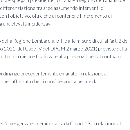
 – spiega il presidente Fontana – a seguito dell’analisi dei
a differenziazione tra aree assumendo interventi di
 con l’obiettivo, oltre che di contenere l’incremento di
a una elevata incidenza».
della Regione Lombardia, oltre alle misure di cui all’art. 2 del
o 2021, del Capo IV del DPCM 2 marzo 2021) previste dalla
ulteriori misure finalizzate alla prevenzione dal contagio.
e ordinanze precedentemente emanate in relazione al
cione rafforzata che si considerano superate dal
dell’emergenza epidemiologica da Covid-19 in relazione al