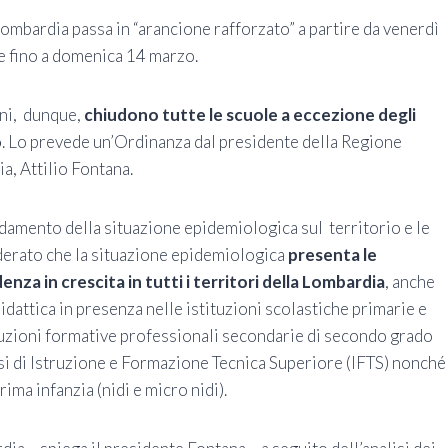
Lombardia passa in “arancione rafforzato” a partire da venerdì
e fino a domenica 14 marzo.
ni, dunque,
chiudono tutte le scuole a eccezione degli
o
. Lo prevede un’Ordinanza dal presidente della Regione
a, Attilio Fontana.
ndamento della situazione epidemiologica sul territorio e le
derato che la situazione epidemiologica
presenta le
za in crescita in tutti i territori della Lombardia
, anche
 didattica in presenza nelle istituzioni scolastiche primarie e
tuzioni formative professionali secondarie di secondo grado
corsi di Istruzione e Formazione Tecnica Superiore (IFTS) nonché
rima infanzia (nidi e micro nidi).