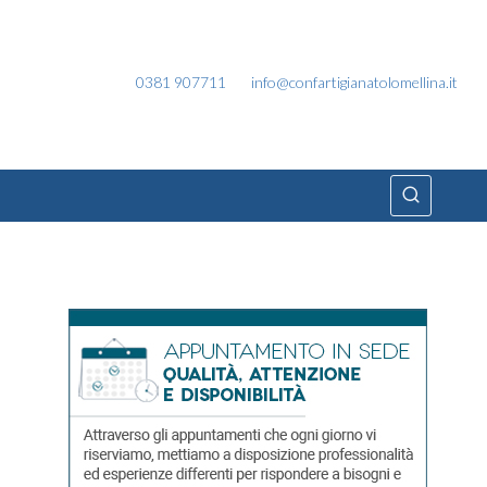
0381 907711
info@confartigianatolomellina.it