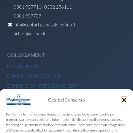
0381 907711 · 0332 256111
0381 907709
info@confartigianatolomellina.it
artser@artser.it
COLLEGAMENTI
LE NOSTRE SEDI
COME DIVENTARE SOCIO
CONVENZIONI PER GLI ASSOCIATI
BANDI E CONTRIBUTI ECONOMICI
Gestisci Consenso
PRIVACY POLICY
Per fornire le migliori esperienze, utilizziamo tecnologie come i cookie per
memorizzare e/o accedere alle informazioni del dispositivo. Il consenso a queste
CERCA NEL SITO
tecnologie ci permetterà di elaborare dati come il comportamento di navigazione
o ID unici su questo sito. Non acconsentire o ritirare il consenso può influire