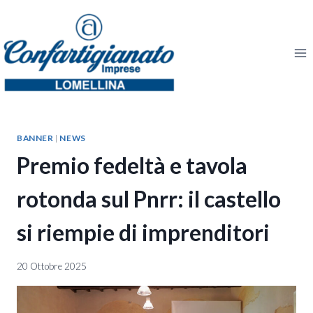
Salta
al
contenuto
BANNER
|
NEWS
Premio fedeltà e tavola
rotonda sul Pnrr: il castello
si riempie di imprenditori
20 Ottobre 2025