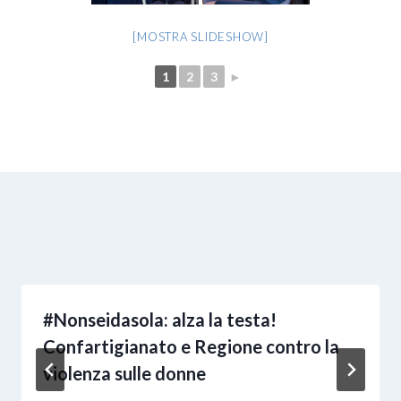
[MOSTRA SLIDESHOW]
1
2
3
►
#Nonseidasola: alza la testa!
Confartigianato e Regione contro la
violenza sulle donne