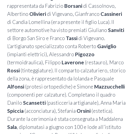
rappresentata da Fabrizio
Borsani
di Cassolnovo,
Albertino
Olivieri
di Vigevano, Gianfranco
Cassineri
di Candia Lomellina (era presente il figlio Luca). Il
settore automotive ha visto premiati Giuliano
Sanviti
di Borgo San Siro e Franco
Tassi
di Vigevano.
L’artigianato specializzato conta Roberto
Gaviglio
(impianti elettrici), Alessandro
Pigozzo
(termoidraulica), Filippo
Laverone
(restauro), Marco
Rossi
(tinteggiature). Il comparto calzaturiero, storico
della zona, è rappresentato da Iolanda e Pasquale
Alfonsi
(protesi ortopediche) e Simone
Mazzucchelli
(componenti per calzature). Completano il quadro
Danilo
Scansetti
(pasticceria artigianale), Anna Maria
Spiccia
(acconciatura), Stefania
Orsini
(estetica).
Durante la cerimonia è stata consegnata a Maddalena
Sala
, diplomatasi a giugno con 100 e lode all’istituto