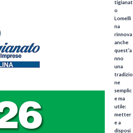
tigianat
o
Lomelli
na
rinnova
anche
quest’a
nno
una
tradizio
ne
semplic
e ma
utile:
metter
e a
disposi