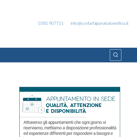
0381 907711
info@confartigianatolomellina.it