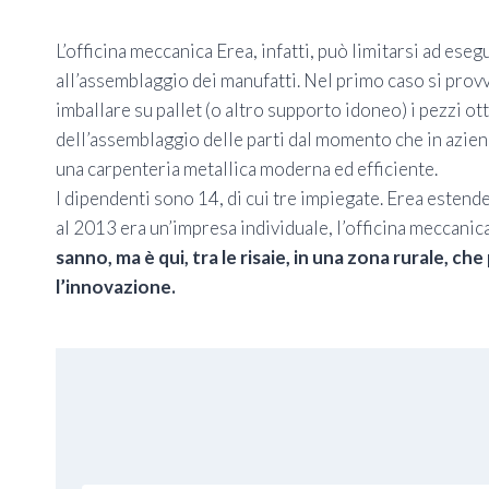
L’officina meccanica Erea, infatti, può limitarsi ad es
all’assemblaggio dei manufatti. Nel primo caso si provved
imballare su pallet (o altro supporto idoneo) i pezzi o
dell’assemblaggio delle parti dal momento che in azien
una carpenteria metallica moderna ed efficiente.
I dipendenti sono 14, di cui tre impiegate. Erea estend
al 2013 era un’impresa individuale, l’officina meccanic
sanno, ma è qui, tra le risaie, in una zona rurale, c
l’innovazione.