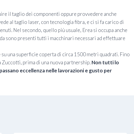
eguire il taglio dei componenti oppure provvedere anche
e al taglio laser, con tecnologia fibra, e ci si fa carico di
ttenuti. Nel secondo, quello più usuale, Erea si occupa anche
da sono presenti tutti i macchinari necessari ad effettuare
e su una superficie coperta di circa 1500 metri quadrati. Fino
a Zuccotti, prima di una nuova partnership.
Non tutti lo
he passano eccellenza nelle lavorazioni e gusto per