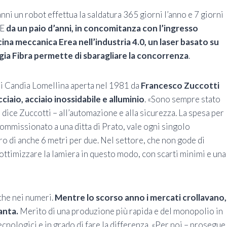
nni un robot effettua la saldatura 365 giorni l’anno e 7 giorni
 E
da un paio d’anni, in concomitanza con l’ingresso
icina meccanica Erea nell’industria 4.0, un laser basato su
ia Fibra permette di sbaragliare la concorrenza
.
 di Candia Lomellina aperta nel 1981 da
Francesco Zuccotti
cciaio, acciaio inossidabile e alluminio
. «Sono sempre stato
 dice Zuccotti – all’automazione e alla sicurezza. La spesa per
 commissionato a una ditta di Prato, vale ogni singolo
o di anche 6 metri per due. Nel settore, che non gode di
ottimizzare la lamiera in questo modo, con scarti minimi e una
che nei numeri.
Mentre lo scorso anno i mercati crollavano,
anta.
Merito di una produzione più rapida e del monopolio in
ecnologici e in grado di fare la differenza. «Per noi – prosegue