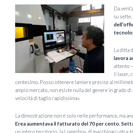
Da vent’a
su sette.
dell’off
tecnolog
La ditta
lavora a
attento –
il laser,
centesimo. Posso ottenere lamiere precise al millimetr
ampio mercato, non esiste nulla del genere in grado di 
velocità di taglio rapidissima».
La dimostrazione non è solo nelle performance, ma an
Erea aumentava il fatturato del 70 per cento. Sett
un intero territorio, la Lomellina, di macchinari ultra-t