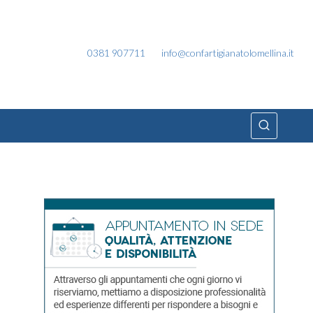
0381 907711
info@confartigianatolomellina.it