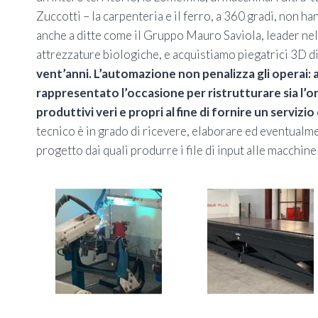
Zuccotti – la carpenteria e il ferro, a 360 gradi, non h
anche a ditte come il Gruppo Mauro Saviola, leader nel 
attrezzature biologiche, e acquistiamo piegatrici 3D d
vent’anni. L’automazione non penalizza gli operai: al 
rappresentato l’occasione per ristrutturare sia l’or
produttivi veri e propri al fine di fornire un servizi
tecnico è in grado di ricevere, elaborare ed eventualm
progetto dai quali produrre i file di input alle macchin