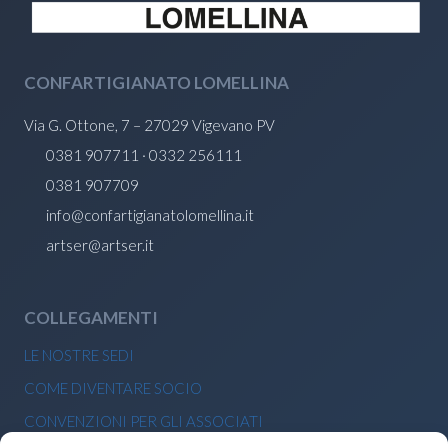
CONFARTIGIANATO LOMELLINA
Via G. Ottone, 7 – 27029 Vigevano PV
0381 907711 · 0332 256111
0381 907709
info@confartigianatolomellina.it
artser@artser.it
COLLEGAMENTI
LE NOSTRE SEDI
COME DIVENTARE SOCIO
CONVENZIONI PER GLI ASSOCIATI