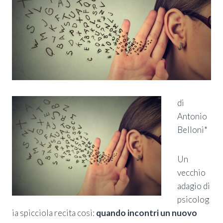
di
Antonio
Belloni*
Un
vecchio
adagio di
psicolog
ia spicciola recita così:
quando incontri un nuovo