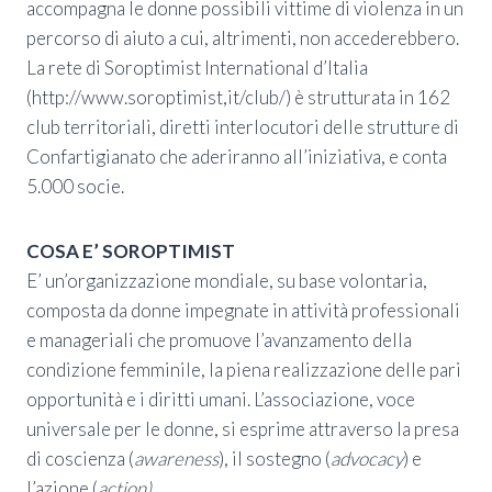
accompagna le donne possibili vittime di violenza in un
percorso di aiuto a cui, altrimenti, non accederebbero.
La rete di Soroptimist International d’Italia
(http://www.soroptimist,it/club/) è strutturata in 162
club territoriali, diretti interlocutori delle strutture di
Confartigianato che aderiranno all’iniziativa, e conta
5.000 socie.
COSA E’ SOROPTIMIST
E’ un’organizzazione mondiale, su base volontaria,
composta da donne impegnate in attività professionali
e manageriali che promuove l’avanzamento della
condizione femminile, la piena realizzazione delle pari
opportunità e i diritti umani. L’associazione, voce
universale per le donne, si esprime attraverso la presa
di coscienza (
awareness
), il sostegno (
advocacy
) e
l’azione (
action)
.