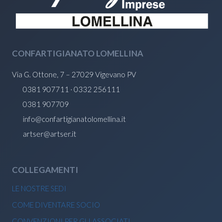
CONFARTIGIANATO LOMELLINA
Via G. Ottone, 7 – 27029 Vigevano PV
0381 907711 · 0332 256111
0381 907709
info@confartigianatolomellina.it
artser@artser.it
COLLEGAMENTI
LE NOSTRE SEDI
COME DIVENTARE SOCIO
CONVENZIONI PER GLI ASSOCIATI