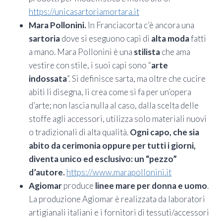
https://unicasartoriamortara.it
Mara Pollonini.
In Franciacorta c’è ancora una
sartoria
dove si eseguono capi di
alta moda
fatti
a mano. Mara Pollonini è una
stilista
che ama
vestire con stile, i suoi capi sono “
arte
indossata
”. Si definisce sarta, ma oltre che cucire
abiti li disegna, li crea come si fa per un’opera
d’arte; non lascia nulla al caso, dalla scelta delle
stoffe agli accessori, utilizza solo materiali nuovi
o tradizionali di alta qualità.
Ogni capo, che sia
abito da cerimonia oppure per tutti i giorni,
diventa unico ed esclusivo: un “pezzo”
d’autore.
https://www.marapollonini.it
Agiomar
produce
linee mare per donna e uomo
.
La produzione Agiomar è realizzata da laboratori
artigianali italiani e i fornitori di tessuti/accessori