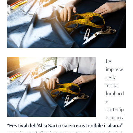
Le
imprese
della
moda
lombard
e
partecip
eranno al
“Festival dell’Alta Sartoria ecosostenibile italiana”