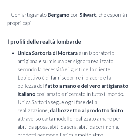
– Confartigianato
Bergamo
con
Silwart
, che esporrà i
propri capi
I profili delle realtà lombarde
Unica Sartoria di Mortara
è un laboratorio
artigianale su misura per signora realizzato
secondo la necessità e i gusti della cliente.
L’obiettivo è di far riscoprire il piacere e la
bellezza del
fatto a mano e del vero artigianato
italiano
cosi amato e ricercato in tutto il mondo.
Unica Sartoria segue ogni fase della
realizzazione,
dal bozzetto al prodotto finito
attraverso carta modello realizzato a mano per
abiti da sposa, abiti da sera, abiti da cerimonia,
prodotti per modellistica e molto altro.