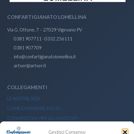
CONFARTIGIANATO LOMELLINA
Via G. Ottone, 7 – 27029 Vigevano PV
0381 907711 · 0332 256111
0381 907709
info@confartigianatolomellina.it
artser@artser.it
COLLEGAMENTI
LE NOSTRE SEDI
COME DIVENTARE SOCIO
CONVENZIONI PER GLI ASSOCIATI
BANDI E CONTRIBUTI ECONOMICI
Gestisci Consenso