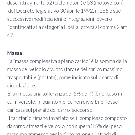
descritti agli artt. 52 (ciclomotori) e 53 (motoveicoli)
del Decreto legislativo 30 aprile 1992, n. 285 e sue
successive modificazioni o integrazioni, ovvero
identificati alla categoria L della lettera a) comma 2 art
47.
Massa
La “massa complessiva a pieno carico” è la somma della
massa del veicolo a vuoto (tara) e del carico massimo
trasportabile (portata), come indicato sulla carta di
circolazione.
E’ ammessa una tolleranza del 5% del P.T.T. nel caso in
cui il veicolo, in quanto merce non divisibile, fosse
caricata sul pianale del carro-soccorso.
Il tariffario rimane invariato se il complesso composto
da carro attrezzi + veicolo non supera il 5% del peso
massimo ammesso per la circolazione su strada di