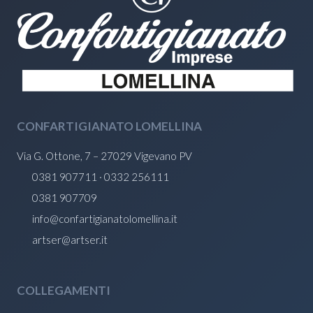
CONFARTIGIANATO LOMELLINA
Via G. Ottone, 7 – 27029 Vigevano PV
0381 907711 · 0332 256111
0381 907709
info@confartigianatolomellina.it
artser@artser.it
COLLEGAMENTI