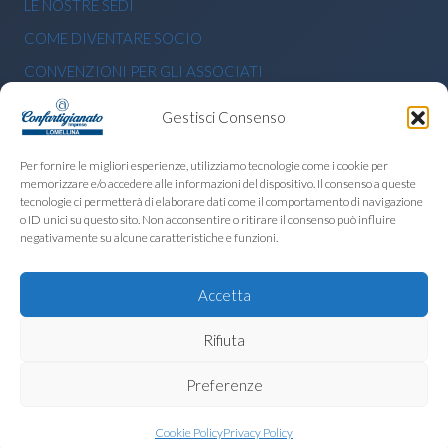
LE NOSTRE SEDI
COME DIVENTARE SOCIO
CONVENZIONI PER GLI ASSOCIATI
BANDI E CONTRIBUTI ECONOMICI
Gestisci Consenso
PRIVACY POLICY
Per fornire le migliori esperienze, utilizziamo tecnologie come i cookie per
memorizzare e/o accedere alle informazioni del dispositivo. Il consenso a queste
CERCA NEL SITO
tecnologie ci permetterà di elaborare dati come il comportamento di navigazione
o ID unici su questo sito. Non acconsentire o ritirare il consenso può influire
Ricerca
negativamente su alcune caratteristiche e funzioni.
per:
Accetta
Rifiuta
Preferenze
Cookie Policy
Privacy Policy
© 2026 Confartigianato Imprese Lomellina · Partita IVA 01842890186