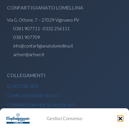
CONFARTIGIANATO LOMELLINA
Via G. Ottone, 7 – 27029 Vigevano PV
0381 907711 · 0332 256111
0381 907709
info@confartigianatolomellina.it
artser@artser.it
COLLEGAMENTI
LE NOSTRE SEDI
COME DIVENTARE SOCIO
CONVENZIONI PER GLI ASSOCIATI
BANDI E CONTRIBUTI ECONOMICI
Gestisci Consenso
PRIVACY POLICY