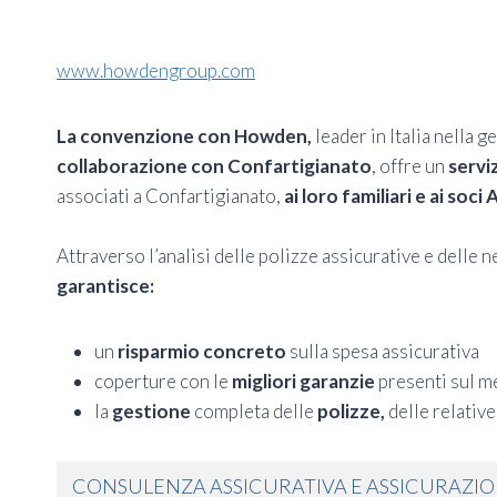
www.howdengroup.com
La convenzione con
Howden,
leader in Italia nella 
collaborazione con Confartigianato
, offre un
servi
associati a Confartigianato,
ai loro familiari e ai soc
Attraverso l’analisi delle polizze assicurative e delle 
garantisce:
un
risparmio concreto
sulla spesa assicurativa
coperture con le
migliori garanzie
presenti sul m
la
gestione
completa delle
polizze,
delle relativ
CONSULENZA ASSICURATIVA E ASSICURAZIO