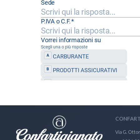
CONFART
Via G. Otto