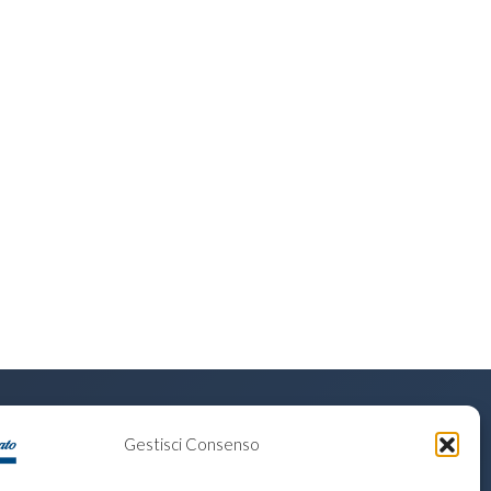
CERCA NEL SITO
Gestisci Consenso
Ricerca
per: