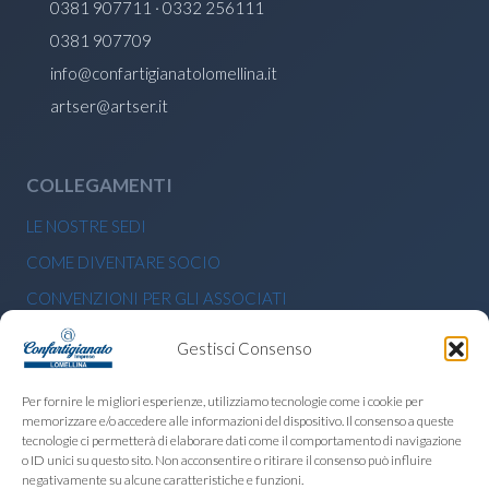
0381 907711 · 0332 256111
0381 907709
info@confartigianatolomellina.it
artser@artser.it
COLLEGAMENTI
LE NOSTRE SEDI
COME DIVENTARE SOCIO
CONVENZIONI PER GLI ASSOCIATI
BANDI E CONTRIBUTI ECONOMICI
Gestisci Consenso
PRIVACY POLICY
Per fornire le migliori esperienze, utilizziamo tecnologie come i cookie per
memorizzare e/o accedere alle informazioni del dispositivo. Il consenso a queste
CERCA NEL SITO
tecnologie ci permetterà di elaborare dati come il comportamento di navigazione
o ID unici su questo sito. Non acconsentire o ritirare il consenso può influire
Ricerca
negativamente su alcune caratteristiche e funzioni.